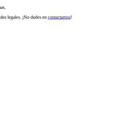
nas.
ades legales. ¡No dudes en
contactarnos
!