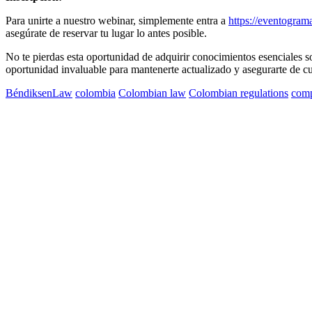
Para unirte a nuestro webinar, simplemente entra a
https://eventogram
asegúrate de reservar tu lugar lo antes posible.
No te pierdas esta oportunidad de adquirir conocimientos esenciales s
oportunidad invaluable para mantenerte actualizado y asegurarte de cu
BéndiksenLaw
colombia
Colombian law
Colombian regulations
comp