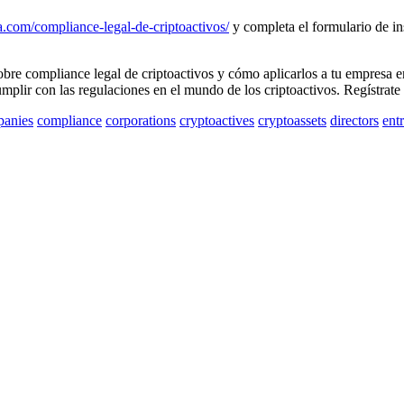
a.com/compliance-legal-de-criptoactivos/
y completa el formulario de ins
obre compliance legal de criptoactivos y cómo aplicarlos a tu empresa 
mplir con las regulaciones en el mundo de los criptoactivos. Regístrate 
anies
compliance
corporations
cryptoactives
cryptoassets
directors
ent