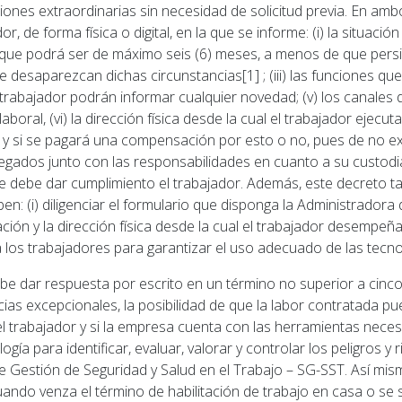
iones extraordinarias sin necesidad de solicitud previa. En ambo
 de forma física o digital, en la que se informe: (i) la situació
n, que podrá ser de máximo seis (6) meses, a menos de que persis
desaparezcan dichas circunstancias[1] ; (iii) las funciones que d
trabajador podrán informar cualquier novedad; (v) los canales
al, (vi) la dirección física desde la cual el trabajador ejecutar
s, y si se pagará una compensación por esto o no, pues de no ex
gados junto con las responsabilidades en cuanto a su custodia 
ue debe dar cumplimiento el trabajador. Además, este decreto ta
n: (i) diligenciar el formulario que disponga la Administradora
itación y la dirección física desde la cual el trabajador desempe
r a los trabajadores para garantizar el uso adecuado de las tecn
debe dar respuesta por escrito en un término no superior a cinco
cias excepcionales, la posibilidad de que la labor contratada pu
el trabajador y si la empresa cuenta con las herramientas necesa
ía para identificar, evaluar, valorar y controlar los peligros y
e Gestión de Seguridad y Salud en el Trabajo – SG-SST. Así mi
ando venza el término de habilitación de trabajo en casa o se s