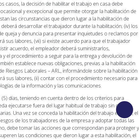
s casos, la decisión de habilitar el trabajo en casa debe
n ocasional y excepcional que permite otorgar la habilitación de
tan las circunstancias que dieron lugar a la habilitación de
eberá desarrollar el trabajador durante la habilitación; (iv) los
 de queja y denuncia para presentar inquietudes o reclamos por
á sus labores, (vii) si existe acuerdo para que el trabajador
istir acuerdo, el empleador deberá suministrarlos,
y el procedimiento a seguir para la entrega y devolución de
mbién establece nuevas obligaciones, previas a la habilitación
 de Riesgos Laborales – ARL, informándole sobre la habilitación
ñará sus labores, (ii) contar con el procedimiento necesario para
ologías de la información y las comunicaciones.
 (5) días, teniendo en cuenta dentro de los criterios para
eda ejecutarse fuera del lugar habitual de trabajo sin que se
rias. Una vez se conceda la habilitación del trabajo en casa, el
 riesgos de los trabajadores de la empresa y adoptar todas las
smo, debe tomar las acciones que correspondan para proteger y
uperen las condiciones que dieron lugar a esta habilitación, el